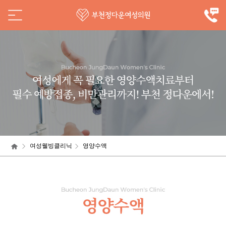
여성웰빙클리닉
영양수액